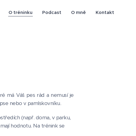
O tréninku
Podcast
O mně
Kontakt
teré má Váš pes rád a nemusí je
apse nebo v pamlskovníku.
středích (např. doma, v parku,
o mají hodnotu. Na trénink se