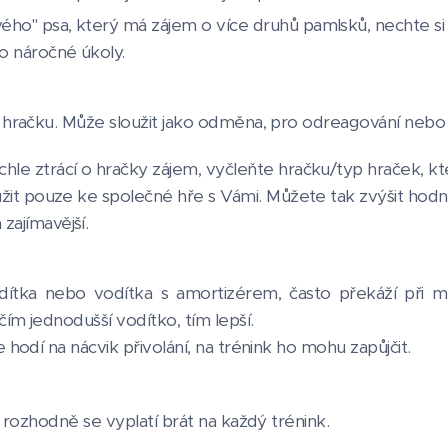
ho" psa, který má zájem o více druhů pamlsků, nechte s
ro náročné úkoly.
hračku. Může sloužit jako odměna, pro odreagování nebo 
hle ztrácí o hračky zájem, vyčleňte hračku/typ hraček, 
loužit pouze ke společné hře s Vámi. Můžete tak zvýšit ho
zajímavější.
dítka nebo vodítka s amortizérem, často překáží při ma
ím jednodušší vodítko, tím lepší.
hodí na nácvik přivolání, na trénink ho mohu zapůjčit.
 rozhodně se vyplatí brát na každý trénink.