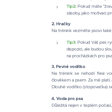
Tip2:
Pokud máte "žravé
zásoby, jako motivaci p
2. Hračky
Na trénink vezměte psovi také 
Tip3:
Pokud Váš pes ryc
dispozici, ale budou s
na procházkách pro psa 
3. Pevné vodítko
Na trénink se nehodí flexi vo
člověkem a psem. Za mě platí, č
Dlouhé vodítko (stopovačka) se 
4. Voda pro psa
Důležitá nejen v teplém počasí,