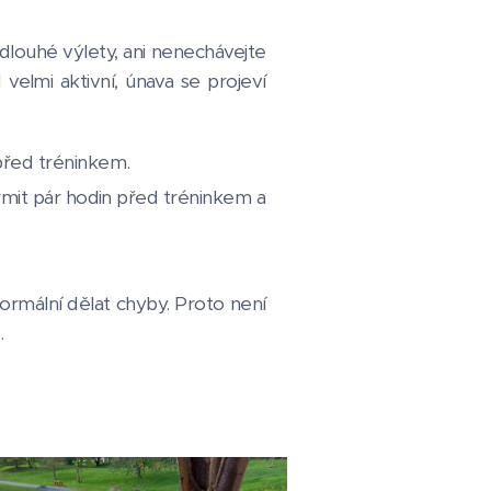
dlouhé výlety, ani nenechávejte
elmi aktivní, únava se projeví
před tréninkem.
krmit pár hodin před tréninkem a
ormální dělat chyby. Proto není
.