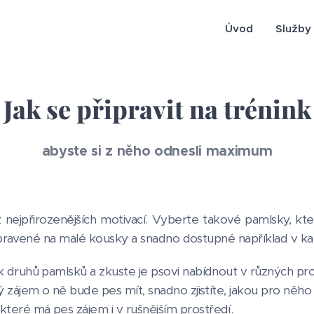
Úvod
Služby
Jak se připravit na trénink
abyste si z něho odnesli maximum
z nejpřirozenějších motivací. Vyberte takové pamlsky, k
ipravené na malé kousky a snadno dostupné například v k
ik druhů pamlsků a zkuste je psovi nabídnout v různých pro
aký zájem o ně bude pes mít, snadno zjistíte, jakou pro něh
které má pes zájem i v rušnějším prostředí.