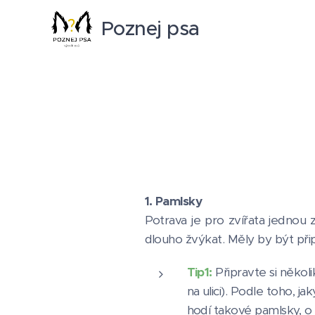
Poznej psa
1. Pamlsky
Potrava je pro zvířata jednou 
dlouho žvýkat. Měly by být př
Tip1:
Připravte si někol
na ulici). Podle toho, j
hodí takové pamlsky, o 