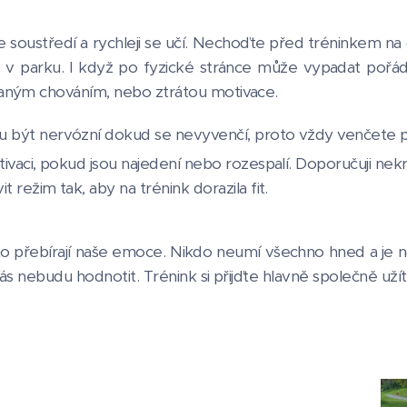
 soustředí a rychleji se učí. Nechoďte před tréninkem na 
 v parku. I když po fyzické stránce může vypadat pořád v
kaným chováním, nebo ztrátou motivace.
u být nervózní dokud se nevyvenčí, proto vždy venčete 
tivaci, pokud jsou najedení nebo rozespalí. Doporučuji ne
t režim tak, aby na trénink dorazila fit.
sto přebírají naše emoce. Nikdo neumí všechno hned a je n
Vás nebudu hodnotit. Trénink si přijďte hlavně společně užít