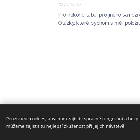
10.10.2025
Pro někoho tabu, pro jiného samozř
Otázky, které bychom si měli polož
Používáme cookies, abychom zajistili správné fungování a bezp
© 2025-2026 Ing. Martina Novotná • IČO: 21423229 • treni
můžeme zajistit tu nejlepší zkušenost při jejich návštěvě.
Logo pro výcvik i podcast navrhla
sarkabartakova.cz