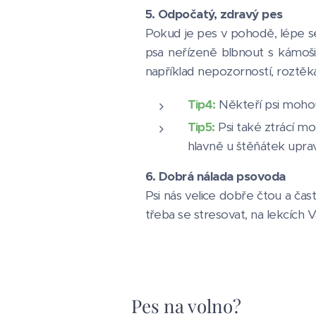
5. Odpočatý, zdravý pes
Pokud je pes v pohodě, lépe se
psa neřízeně blbnout s kámoši
například nepozorností, roztě
Tip4:
Někteří psi moho
Tip5:
Psi také ztrácí mo
hlavně u štěňátek upravi
6. Dobrá nálada psovoda
Psi nás velice dobře čtou a ča
třeba se stresovat, na lekcích 
Pes na volno?